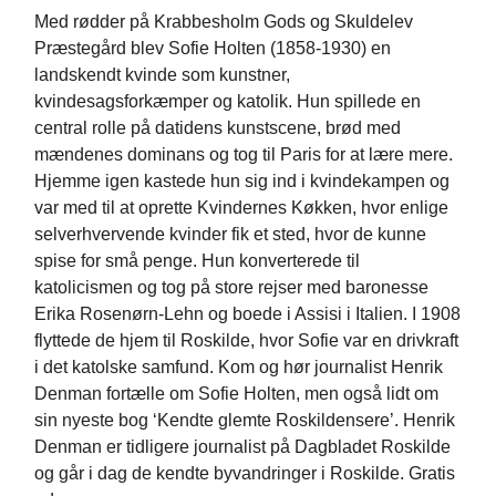
Med rødder på Krabbesholm Gods og Skuldelev
Præstegård blev Sofie Holten (1858-1930) en
landskendt kvinde som kunstner,
kvindesagsforkæmper og katolik. Hun spillede en
central rolle på datidens kunstscene, brød med
mændenes dominans og tog til Paris for at lære mere.
Hjemme igen kastede hun sig ind i kvindekampen og
var med til at oprette Kvindernes Køkken, hvor enlige
selverhvervende kvinder fik et sted, hvor de kunne
spise for små penge. Hun konverterede til
katolicismen og tog på store rejser med baronesse
Erika Rosenørn-Lehn og boede i Assisi i Italien. I 1908
flyttede de hjem til Roskilde, hvor Sofie var en drivkraft
i det katolske samfund. Kom og hør journalist Henrik
Denman fortælle om Sofie Holten, men også lidt om
sin nyeste bog ‘Kendte glemte Roskildensere’. Henrik
Denman er tidligere journalist på Dagbladet Roskilde
og går i dag de kendte byvandringer i Roskilde. Gratis