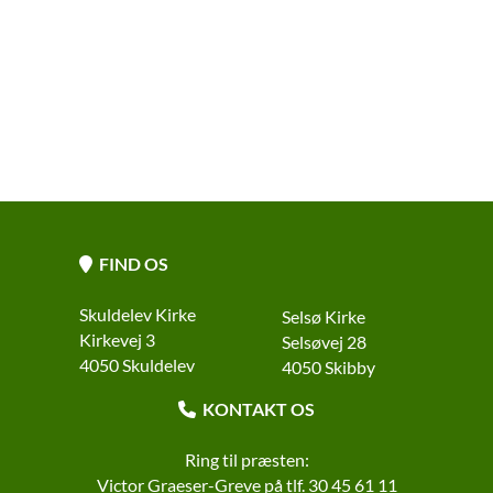
FIND OS

Skuldelev Kirke
Selsø Kirke
Kirkevej 3
Selsøvej 28
4050 Skuldelev
4050 Skibby
KONTAKT OS

Ring til præsten:
Victor Graeser-Greve på tlf. 30 45 61 11