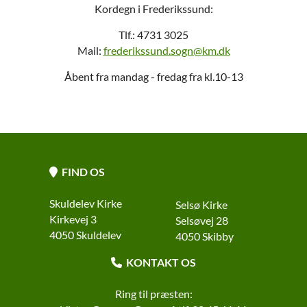
Kordegn i Frederikssund:
Tlf.: 4731 3025
Mail:
frederikssund.sogn@km.dk
Åbent fra mandag - fredag fra kl.10-13
FIND OS

Skuldelev Kirke
Selsø Kirke
Kirkevej 3
Selsøvej 28
4050 Skuldelev
4050 Skibby
KONTAKT OS

Ring til præsten: