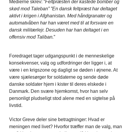
Medierne skrev: ”
Feltpræsten der kastede bomber og
skød mod Taleban” ”En dansk feltpræst har deltaget
aktivt i krigen i Afghanistan. Med håndgranater og
automatvåben har han været med til at forsvare en
dansk militærlejr. Desuden har han deltaget i en
offensiv mod Taliban.
”
Foredraget tager udgangspunkt i de menneskelige
konsekvenser, valg og udfordringer der ligger i, at
være i en krigszone og dagligt se døden i øjnene. At
være sjælesørger for soldaterne og sende døde
danske soldater hjem i kister til deres elskede i
Danmark. Den svære hjemkomst, hvor han selv
personligt pludseligt stod alene med en sigtelse på
livstid.
Victor Greve deler sine betragtninger: Hvad er
meningen med livet? Hvorfor træffer man de valg, man