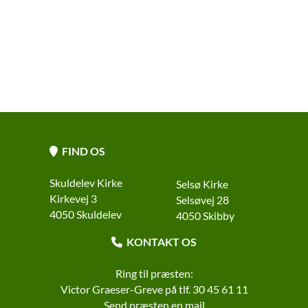
FIND OS

Skuldelev Kirke
Selsø Kirke
Kirkevej 3
Selsøvej 28
4050 Skuldelev
4050 Skibby
KONTAKT OS

Ring til præsten:
Victor Graeser-Greve på tlf. 30 45 61 11
Send præsten
en m
ail