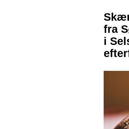
Skær
fra 
i Sel
efte