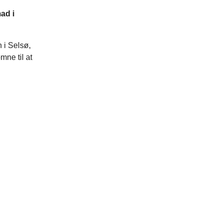
ad i
 i Selsø,
mne til at