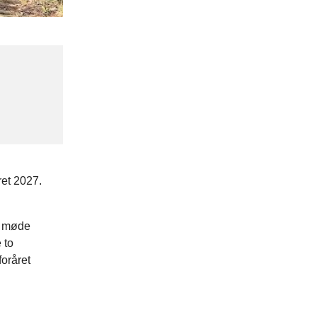
ret 2027.
e møde
 to
foråret