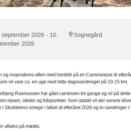
 september 2026 - 10.
Sognegård
ptember 2026
n og inspirations-aften med henblik på en Caminorejse til efterå
som vil vare ca. en uge med lette dagsvandringer på 10-15 km.
lbjerg Rasmussen har gået caminoen tre gange og vil på dett
om rejsen, steder og tidspunkter. Som optakt vil der senere blive
 i Skuldelevs omegn i løbet af efteråret 2026 og to vandringer i 
r aftales på mødet.