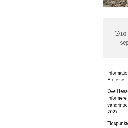
10.
se
Informatio
En rejse, 
Ove Hesse
informere 
vandringer
2027.
Tidspunkte