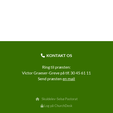
KONTAKT OS

Ring til præsten:
Victor Graeser-Greve på tlf. 30 45 61 11
Send præsten
en m
ail
Skuldelev-Selsø Pastorat

Log på ChurchDesk